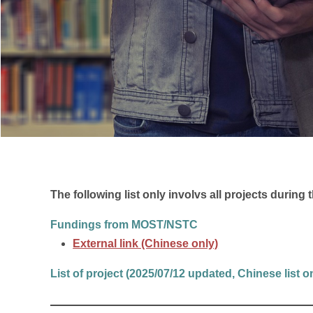
The following list only involvs all projects durin
Fundings from MOST/NSTC
External link (Chinese only)
List of project (2025/07/12
updated, Chinese list o