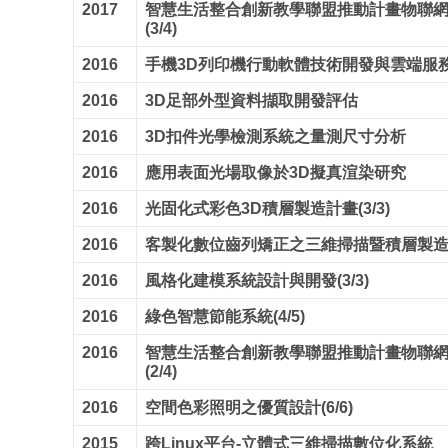
2017
智慧生活整合創新教學聯盟推動計畫物聯
(3/4)
2016
手機3D列印機行動軟體技術開發與雲端服務平
2016
3D足部外型資料擷取開發評估
2016
3D扣件光學檢測系統之量測尺寸分析
2016
應用表面光場取像於3D擬真渲染研究
2016
光固化式彩色3D積層製造計畫(3/3)
2016
客製化數位齒列矯正之三維掃描暨積層製造二合
2016
風格化建模系統設計與開發(3/3)
2016
綠色智慧節能系統(4/5)
2016
智慧生活整合創新教學聯盟推動計畫物聯
(2/4)
2016
空間色彩照明之優質設計(6/6)
2015
跨Linux平台-立體式三維掃描數位化系統