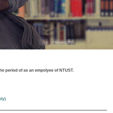
Home
Projects(CH)
g the period of as an empolyee of NTUST.
nly)