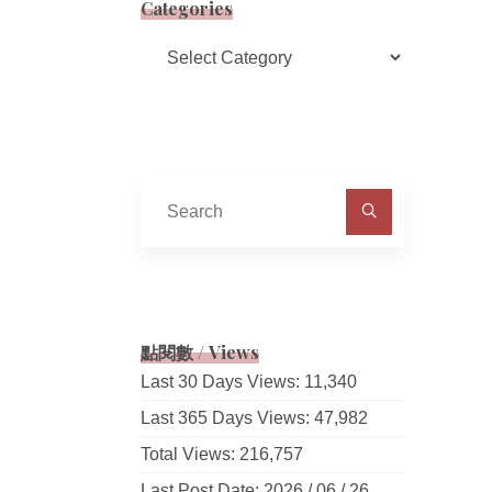
Categories
Categories
Search
for:
點閱數 / Views
Last 30 Days Views:
11,340
Last 365 Days Views:
47,982
Total Views:
216,757
Last Post Date:
2026 / 06 / 26