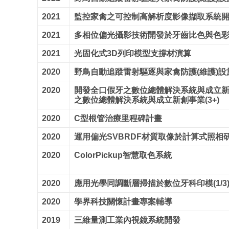
2021
監控家禽之可控制高解析度影像擷取系統開發(
2021
多相位偏光攝影技術開發於牙齒比色與色
2021
光固化式3D列印模型支撐材演算
2020
野鳥自動追蹤雷射驅逐與家禽防護(維護)設施(
2020
開發全口假牙之數位總體解決系統與成立新
之數位總體解決系統與成立新創事業(3+)
2020
C型根管治療里程碑計畫
2020
運用偏光SVBRDF材質取像於計算式照相研究(
2020
ColorPickup智慧取色系統
2020
應用光學同調斷層掃描於數位牙科印模(1/3
2020
學界科技關懷計畫專案輔導
2019
三維量測工業內視鏡系統開發