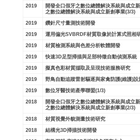
2019
開發全口假牙之數位總體解決系統與成立新
之數位總體解決系統與成立新創事業(3/3)
2019
鑽針尺寸量測技術開發
2019
運用偏光SVBRDF材質取像於計算式照相研究(
2019
材質檢測系統與色差分析軟體開發
2019
快速3D足型掃描與足部特徵自動偵測系統
2019
擬真色彩材質擷取及呈現技術服務研究
2019
野鳥自動追蹤雷射驅逐與家禽防護(維護)設施(
2019
數位牙醫技術產學聯盟(1/3)
2018
開發全口假牙之數位總體解決系統與成立新
之數位總體解決系統與成立新創事業(2/3)
2018
材質視覺外貌測量技術研究
2018
結構光3D掃描技術開發