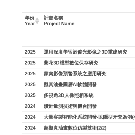
年份
計畫名稱
Year
Project Name
2025
運用深度學習於偏光影像之3D重建研究
2025
蘭花3D模型數位保存研究
2025
家禽影像預警系統之應用研究
2025
擬真油畫圖層AI軟體開發
2025
多視角3D人像照相系統
2024
鑽針量測技術與機台開發
2024
大量客製智能化系統開發-以隱型牙套為例(4/
2024
超擬真油畫數位仿製技術(2/2)