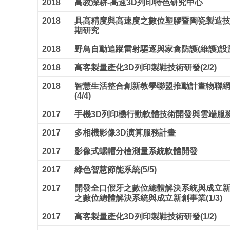
2018
高教深耕-高速3D列印特色研究中心
2018
具高精度與高速度之數位塑膠暨陶瓷製造技
期研究
2018
野鳥自動追蹤雷射驅逐與家禽防護(維護)設施(
2018
高客製量產化3D列印製鞋技術研發(2/2)
2018
智慧生活整合創新教學聯盟推動計畫物聯
(4/4)
2017
手機3D列印機行動軟體技術開發與雲端服務平
2017
多相機影像3D演算服務計畫
2017
影像式螺帽分檢測量系統軟體開發
2017
綠色智慧節能系統(5/5)
2017
開發全口假牙之數位總體解決系統與成立新
之數位總體解決系統與成立新創事業(1/3)
2017
高客製量產化3D列印製鞋技術研發(1/2)