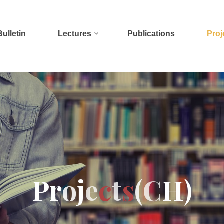
Bulletin
Lectures
Publications
Proj
P
r
o
j
e
c
t
s
(
C
H
)