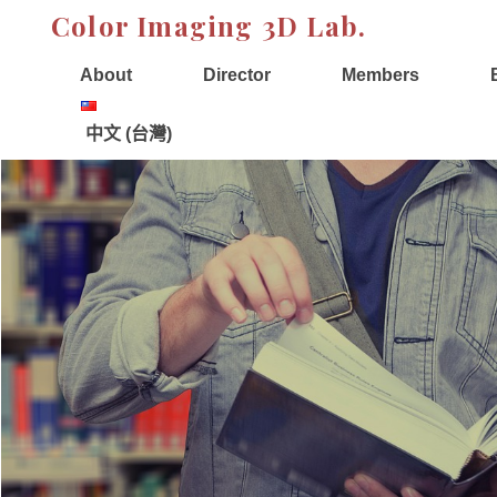
Skip
Color Imaging 3D Lab.
to
content
About
Director
Members
中文 (台灣)